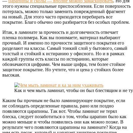
—
царапины и сколы — вполне можно замаскировать
. Но для
этого нужны специальные приспособления. Если поверхность
потерлась, можно только заменить поврежденный фрагмент
на новый. Для этого часто приходится перебирать все
покрытие. Благо обычно оно разбирается без особых проблем.
Итак, в ламинате за прочность и долговечность отвечает
пленка полимера. Как вы понимаете, материал выбирают
прочный. И именно по прочности защитного покрытия его
разделают на классы. Самый тонкий слой у бытового, самый
толстый и стойкий к истиранию у офисного. Но и в рамках
каждой группы есть классы по истиранию, которые
обозначаются цифрами. Чем выше цифра, тем более стойкое
защитное покрытие. Но учтите, что и цена у стойких более
высокая.
Как и чем мыть ламинат, чтобы он был блестящим и не т
Каким бы прочным не было ламинирующее покрытие, если
не соблюдать определенные правила, рано или поздно
появляются царапины. Так вот. Чтобы ламинат не терял
блеска, следует позаботиться о том, чтобы царапин было как
можно меньше и чтобы появились они как можно позже. В
результате чего появляются царапины на ламинате? Когда на
нем есть песок, который и царапает защитное покрытие.